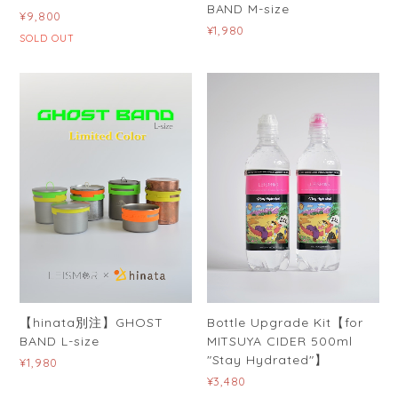
BAND M-size
¥9,800
¥1,980
SOLD OUT
【hinata別注】GHOST
Bottle Upgrade Kit【for
BAND L-size
MITSUYA CIDER 500ml
"Stay Hydrated"】
¥1,980
¥3,480