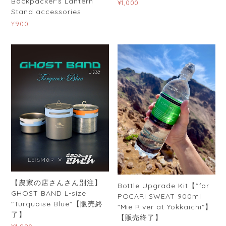
Backpacker's Lantern
¥1,000
Stand accessories
¥900
【農家の店さんさん別注】
Bottle Upgrade Kit【"for
GHOST BAND L-size
POCARI SWEAT 900ml
"Turquoise Blue"【販売終
"Mie River at Yokkaichi"】
了】
【販売終了】