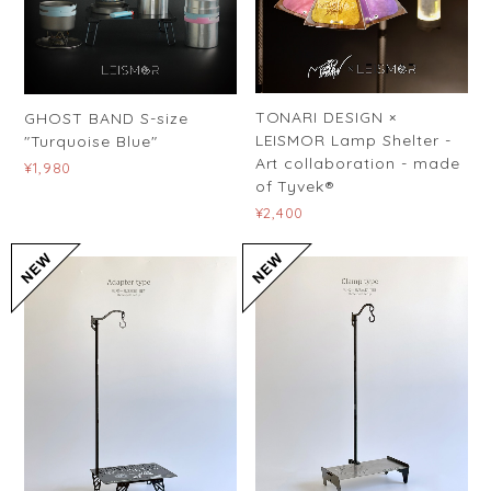
TONARI DESIGN ×
GHOST BAND S-size
LEISMOR Lamp Shelter -
"Turquoise Blue"
Art collaboration - made
¥1,980
of Tyvek®
¥2,400