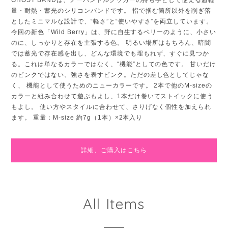
量・耐熱・蓄光のシリコンバンドです。 指で掴む箇所以外を削ぎ落
としたミニマルな設計で、“軽さ”と“使いやすさ”を両立しています。
今回の新色「Wild Berry」は、野に自生するベリーのように、小さい
のに、しっかりと存在を主張する色。 明るい場所はもちろん、暗闇
では蓄光で存在感を出し、どんな環境でも埋もれず、すぐに見つか
る。これは単なるカラーではなく、“機能”としての色です。 甘いだけ
のピンクではない、強さを表すピンク。ただの差し色としてじゃな
く、 機能として使うためのニューカラーです。 2本で他のM-sizeの
カラーと組み合わせて遊ぶもよし、1本だけ巻いてストイックに使う
もよし。 使い方やスタイルに合わせて、さりげなく個性を加えられ
ます。 重量：M-size 約7g（1本）×2本入り
詳細、ご購入はこちら
All Items