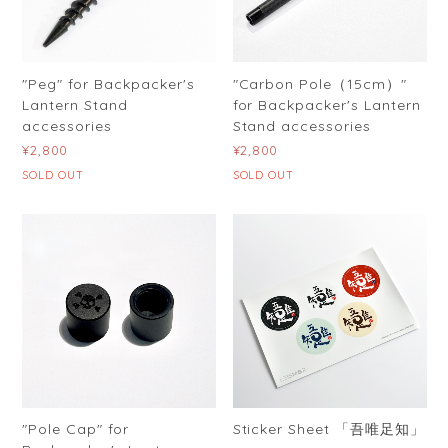
"Peg" for Backpacker's
"Carbon Pole（15cm）"
Lantern Stand
for Backpacker's Lantern
accessories
Stand accessories
¥2,800
¥2,800
SOLD OUT
SOLD OUT
"Pole Cap" for
Sticker Sheet 「吾唯足知」