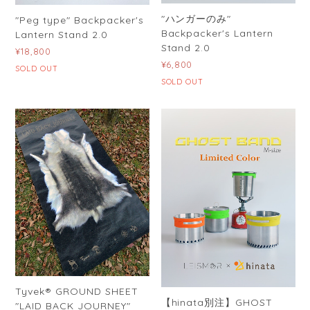
"ハンガーのみ"
"Peg type" Backpacker's
Backpacker's Lantern
Lantern Stand 2.0
Stand 2.0
¥18,800
¥6,800
SOLD OUT
SOLD OUT
Tyvek® GROUND SHEET
【hinata別注】GHOST
"LAID BACK JOURNEY"